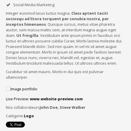
Social Media Marketing
Integer euismod lacus luctus magna.
Class aptent taciti
sociosqu ad litora torquent per conubia nostra, per
inceptos himenaeos
. Quisque cursus, metus vitae pharetra
auctor, sem massa mattis sem, at interdum magna augue eget
diam.
Ut fringilla
. Vestibulum ante ipsum primis in faucibus orci
luctus et ultrices posuere cubilia Curae; Morbi lacinia molestie dui.
Praesent blandit dolor. Sed non quam. In vel mi sit amet augue
congue elementum. Morbi in ipsum sit amet pede facilisis laoreet.
Donec lacus nunc, viverra nec, blandit vel, egestas et, augue.
Vestibulum tincidunt malesuada tellus. Ut ultrices ultrices enim.
Curabitur sit amet mauris. Morbi in dui quis est pulvinar
ullamcorper.
Live Preview:
www.website-preview.com
Nos collaborateurs
John Doe, Steve Walker
Catégorie:
Logo