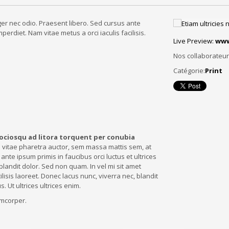
eger nec odio. Praesent libero. Sed cursus ante
erdiet. Nam vitae metus a orci iaculis facilisis.
Live Preview:
www
Nos collaborateu
Catégorie:
Print
sociosqu ad litora torquent per conubia
 vitae pharetra auctor, sem massa mattis sem, at
 ante ipsum primis in faucibus orci luctus et ultrices
blandit dolor. Sed non quam. In vel mi sit amet
sis laoreet. Donec lacus nunc, viverra nec, blandit
. Ut ultrices ultrices enim.
amcorper.