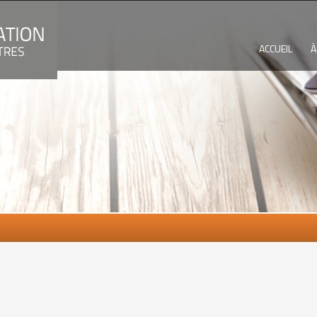
ACCUEIL
À