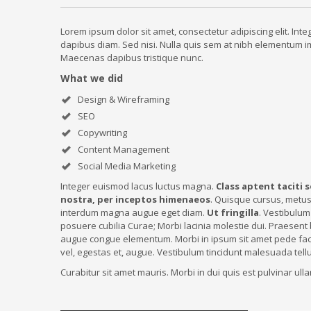
Lorem ipsum dolor sit amet, consectetur adipiscing elit. Int
dapibus diam. Sed nisi. Nulla quis sem at nibh elementum imp
Maecenas dapibus tristique nunc.
What we did
Design & Wireframing
SEO
Copywriting
Content Management
Social Media Marketing
Integer euismod lacus luctus magna.
Class aptent taciti 
nostra, per inceptos himenaeos
. Quisque cursus, metus
interdum magna augue eget diam.
Ut fringilla
. Vestibulum
posuere cubilia Curae; Morbi lacinia molestie dui. Praesent 
augue congue elementum. Morbi in ipsum sit amet pede facili
vel, egestas et, augue. Vestibulum tincidunt malesuada tellus
Curabitur sit amet mauris. Morbi in dui quis est pulvinar ull